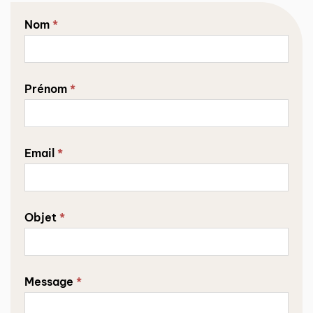
Nous
Nom
*
contacter
Prénom
*
Email
*
Objet
*
Message
*