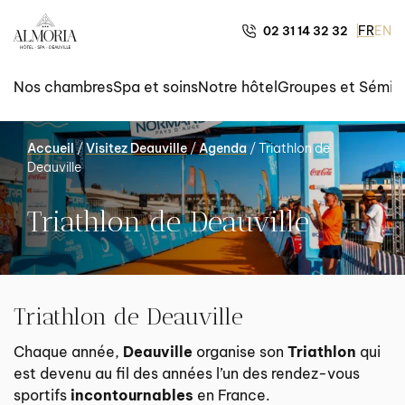
FR
EN
02 31 14 32 32
Nos chambres
Spa et soins
Notre hôtel
Groupes et Sémina
Accueil
/
Visitez Deauville
/
Agenda
/
Triathlon de
Deauville
Triathlon de Deauville
Triathlon de Deauville
Chaque année,
Deauville
organise son
Triathlon
qui
est devenu au fil des années l’un des rendez-vous
sportifs
incontournables
en France.