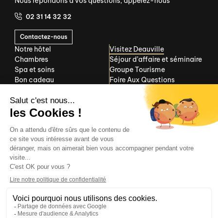
Nous répondons à vos questions, appelez-nous
02 31 14 32 32
Contactez-nous
Notre hôtel
Visitez Deauville
Chambres
Séjour d’affaire et séminaire
Spa et soins
Groupe Tourisme
Bon cadeau
Foire Aux Questions
Choisissez Almoria pour séjour exceptionnel.
Je réserve maintenant
Facebook
Instagram
Mentions légales
Politique de confidentialité
CGV
Gestion des cookies
Plan du site